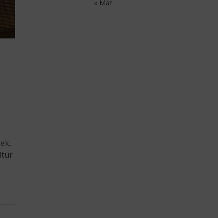
« Mar
şek,
ltür