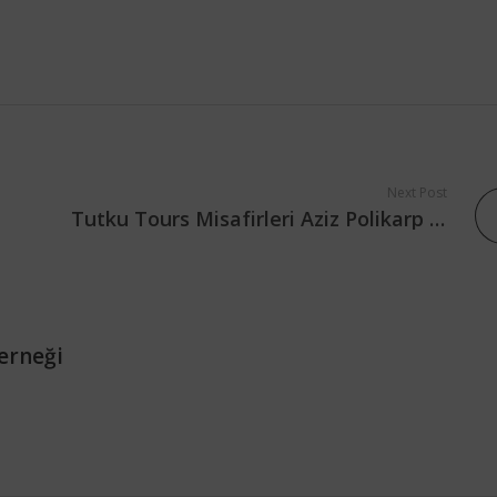
Next Post
Tutku Tours Misafirleri Aziz Polikarp Anıt Parkı’nı Ziyaret Etti
erneği