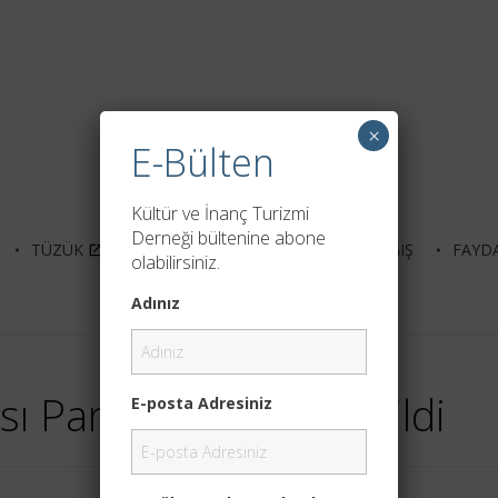
×
E-Bülten
Kültür ve İnanç Turizmi
Derneği bültenine abone
TÜZÜK
ÜYELIK
NETWORK
BAĞIŞ
FAYDA
olabilirsiniz.
Adınız
sı Paneli Gerçekleştirildi
E-posta Adresiniz