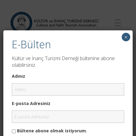
×
E-Bülten
Kültür ve İnanç Turizmi Derneği
Anasayfa
»
Polycarp Meeting
Kültür ve İnanç Turizmi Derneği bültenine abone
Polycarp Meeting
olabilirsiniz.
Adınız
E-posta Adresiniz
Bültene abone olmak istiyorum.