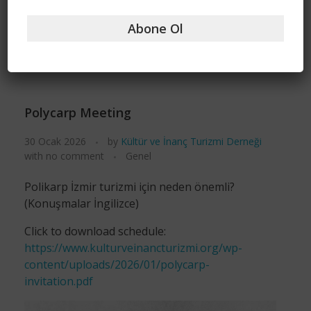
Abone Ol
Polycarp Meeting
30 Ocak 2026
by
Kültür ve İnanç Turizmi Derneği
with
no comment
Genel
Polikarp İzmir turizmi için neden önemli?
(Konuşmalar İngilizce)
Click to download schedule:
https://www.kulturveinancturizmi.org/wp-
content/uploads/2026/01/polycarp-
invitation.pdf