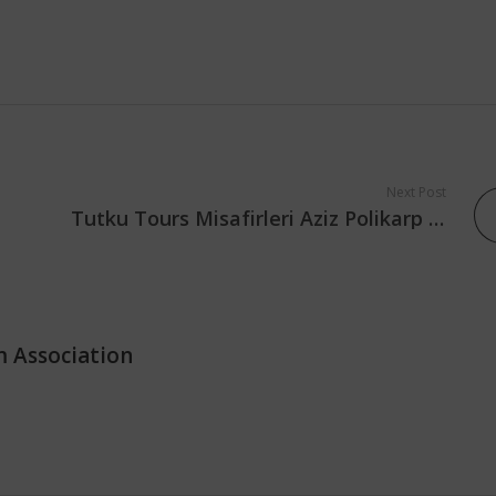
Next Post
Tutku Tours Misafirleri Aziz Polikarp Anıt Parkı’nı Ziyaret Etti
m Association