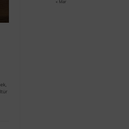
« Mar
şek,
ltür