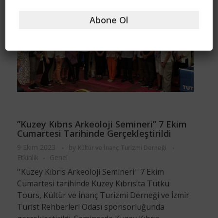
Abone Ol
”Kuzey Kıbrıs Arkeoloji Semineri” 7 Ekim
Cumartesi Tarihinde Gerçekleştirildi
9 Ekim 2023
by
Kültür ve İnanç Turizmi Derneği
Etkinlik
Genel
''Kuzey Kıbrıs Arkeoloji Semineri'' 7 Ekim
Cumartesi tarihinde Kuzey Kıbrıs’ta Tutku
Tours, Kültür ve İnanç Turizmi Derneği ve İzmir
Turist Rehberleri Odası sponsorluğunda