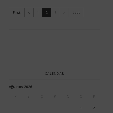
First
1
2
3
Last
CALENDAR
Ağustos 2026
P
S
Ç
P
C
C
P
1
2