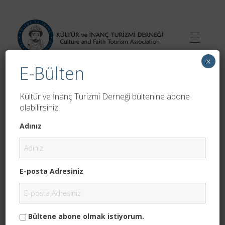
×
E-Bülten
Kültür ve İnanç Turizmi Derneği
Anasayfa
»
Arşiv Kültür ve İnanç Turizmi Derneği
»
Sayfa
Kültür ve İnanç Turizmi Derneği bültenine abone
2
olabilirsiniz.
All posts by : Kültür
Adınız
ve İnanç Turizmi
Derneği
E-posta Adresiniz
Bültene abone olmak istiyorum.