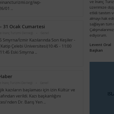
ve İnanç Turiz
einancturizmi.org/wp-
üzerimize düş
/01 ...
etkili tanıtım 
almayı hak edi
sağlayan tüm 
– 31 Ocak Cumartesi
Çalışmalarımız
ve İnanç Turizmi Derneği
Genel
ediyorum.
 Smyrna/İzmir Kazılarında Son Keşiler -
Levent Oral
(Katip Çelebi Üniversitesi)10:45 - 11:00
Başkan
11:45 Eski Smyrna ...
 Haber
ve İnanç Turizmi Derneği
Genel
k kazıların başlaması için izin Kültür ve
afından verildi. Kazı başkanlığını
si'nden Dr. Barış Yen ...