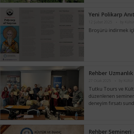
Yeni Polikarp Anıt
12 Şubat 2025
by
Kültü
Broşürü indirmek için
Rehber Uzmanlık
27 Ocak 2025
by
Kültür
Tutku Tours ve Kültü
düzenlenen seminer, 
deneyim fırsatı sund
Rehber Semineri 