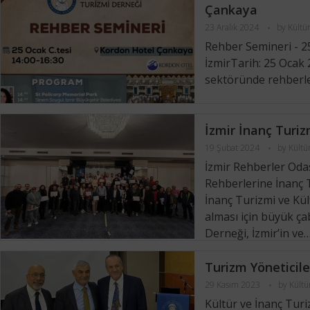
Çankaya
23 Aralık 2024
by
Kültü
Rehber Semineri - 2
İzmirTarih: 25 Ocak 
sektöründe rehberler
İzmir İnanç Turiz
19 Şubat 2024
by
Kültü
İzmir Rehberler Oda
Rehberlerine İnanç T
İnanç Turizmi ve Kül
alması için büyük ça
Derneği, İzmir’in ve
Turizm Yöneticile
29 Kasım 2023
by
Kültü
Kültür ve İnanç Turiz