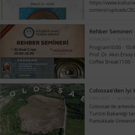
https://www.kulturv
content/uploads/2026
Rehber Semineri 
6 Ocak 2026
by
Kültür 
Program10:00 - 10:45
Prof. Dr. Akın Ersoy 
Coffee Break11:00 - 
Colossae’den İyi
3 Mart 2025
by
Kültür 
Colossae'de arkeoloji
Turizm Bakanlığı tar
Pamukkale Üniversite