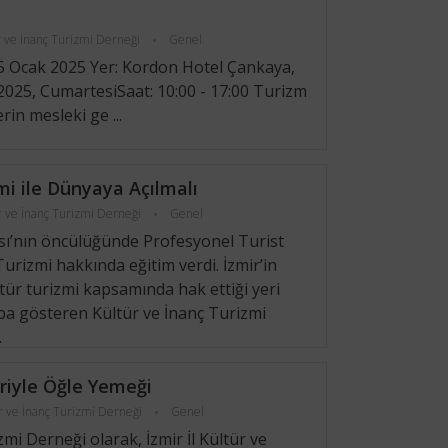
r ve İnanç Turizmi Derneği
Genel
5 Ocak 2025 Yer: Kordon Hotel Çankaya,
2025, CumartesiSaat: 10:00 - 17:00 Turizm
in mesleki ge ...
mi ile Dünyaya Açılmalı
r ve İnanç Turizmi Derneği
Genel
sı’nın öncülüğünde Profesyonel Turist
urizmi hakkında eğitim verdi. İzmir’in
tür turizmi kapsamında hak ettiği yeri
ba gösteren Kültür ve İnanç Turizmi
…
riyle Öğle Yemeği
r ve İnanç Turizmi Derneği
Genel
mi Derneği olarak, İzmir İl Kültür ve