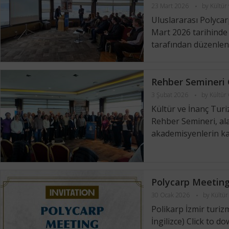
23 Mart 2026
by
Kültür
Uluslararası Polycar
Mart 2026 tarihinde
tarafından düzenlenen
Rehber Semineri G
3 Şubat 2026
by
Kültür
Kültür ve İnanç Tur
Rehber Semineri, al
akademisyenlerin katı
Polycarp Meetin
30 Ocak 2026
by
Kültür
Polikarp İzmir turi
İngilizce) Click to d