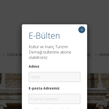
×
E-Bülten
Kültür ve İnanç Turizmi
Derneği bültenine abone
TÜZÜK
ÜYELIK
NETWORK
BAĞIŞ
FAYDA
olabilirsiniz.
Adınız
E-posta Adresiniz