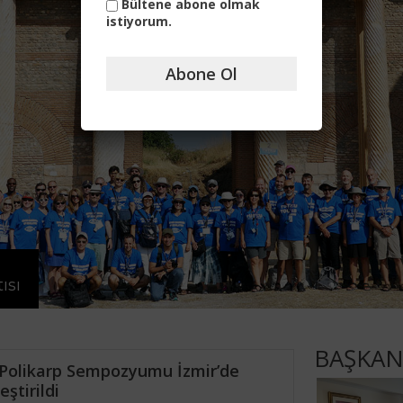
Bültene abone olmak
istiyorum.
Abone Ol
ısı
BAŞKAN
z Polikarp Sempozyumu İzmir’de
ştirildi