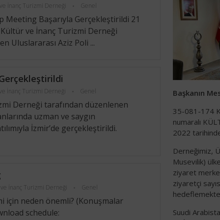
 ve İnanç Turizmi Derneği
Genel
p Meeting Başarıyla Gerçekleştirildi 21
 Kültür ve İnanç Turizmi Derneği
 Uluslararası Aziz Poli ...
erçekleştirildi
 ve İnanç Turizmi Derneği
Genel
Başkanın Mes
izmi Derneği tarafından düzenlenen
35-081-174 K
anlarında uzman ve saygın
numaralı KÜL
lımıyla İzmir’de gerçekleştirildi.
2022 tarihinde
Derneğimiz, Üç
Musevilik) ül
ziyaret merkez
g
ziyaretçi sayıs
 ve İnanç Turizmi Derneği
Genel
hedeflemekted
zmi için neden önemli? (Konuşmalar
Suudi Arabistan
ownload schedule: